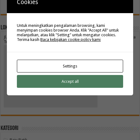
Cookies
Untuk meningkatkan pengalaman browsing, kami
Lokasi Pabrik Batik Bagus
menyimpan cookies browser Anda. Klik "Accept All" untuk
melanjutkan, atau klik "Setting" untuk mengatur cookies.
Jl. Tejomoyo Selatan No.15, Panularan, Kec. Laweyan, Kota Surakarta, Jawa
Terima kasih
Baca kebijakan cookie policy kami
Tengah 57149 (Maps : Pabrik Batik Bagus)
Your settings may be preventing you from
Settings
seeing this content. Most likely you have
Experience turned off.
Accept all
Review your settings
Kategori
Baju Batik