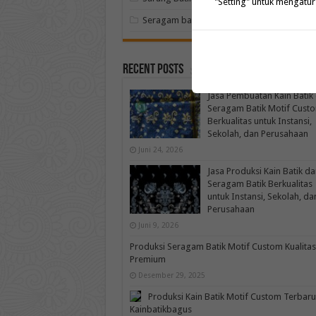
"Setting" untuk mengatur
Seragam batik
Recent Posts
Jasa Pembuatan Kain Batik
Seragam Batik Motif Cust
Berkualitas untuk Instansi,
Sekolah, dan Perusahaan
Juni 24, 2026
Jasa Produksi Kain Batik da
Seragam Batik Berkualitas
untuk Instansi, Sekolah, da
Perusahaan
Juni 9, 2026
Produksi Seragam Batik Motif Custom Kualitas
Premium
Desember 29, 2025
Produksi Kain Batik Motif Custom Terbaru
Kainbatikbagus