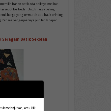
memilih bahan batik ada baiknya melihat
ik tersebut berbeda. Untuk harga paling
Untuk harga yang termurah ada batik printing
 Proses pengerjaannya pun lebih cepat
uk Seragam Batik Sekolah
k melanjutkan, atau klik