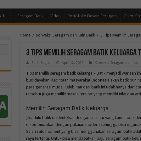
k Tulis
Seragam Batik
Video
Portofolio Desain Seragam
Galeri Pr
Home
/
Konveksi Seragam dan Kain Batik
/
3 Tips Memilih Seraga
3 Tips Memilih Seragam Batik Keluarga 
Batik Bagus
April 12, 2019
Konveksi Seragam dan Kain 
Tips memilih seragam batik keluarga – Batik menjadi warisan kh
budidayakan. Kecintaan masyarakat Indonesia akan batik pun ha
para generasi muda. Kelebihan dari batik ini tidak hanya dari 
tersebut juga memiliki makna tersirat yang memiliki nilai dan arti
Memilih Seragam Batik Keluarga
Jika dulu batik di identikkan dengan sesuatu yang kuno, tidak de
dikombinasikan dengan pakaian modern sehingga bisa diguna
Salah satu moment yang bisa menggunakan seragam batik adala
raya tertentu. Untuk bisa mendapatkan baju seragam batik kelu