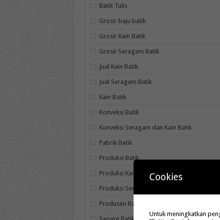
Batik Tulis
Grosir baju batik
Grosir Kain Batik
Grosir Seragam Batik
Jual Kain Batik
Jual Seragam Batik
Kain Batik
Konveksi Batik
Konveksi Seragam dan Kain Batik
Pabrik Batik
Produksi Batik
Produksi Kain Batik
Cookies
Produksi Seragam Batik
Produsen Batik
Untuk meningkatkan penga
Sarung Batik