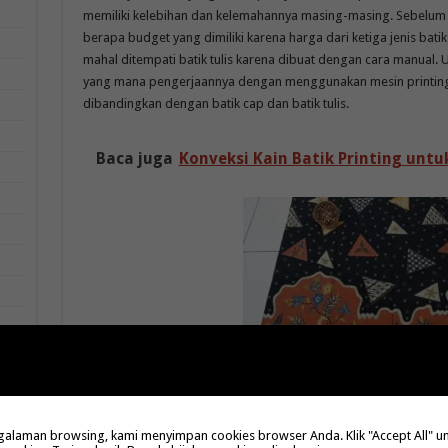
memiliki kelebihan dan kelemahannya masing-masing. Sebelum 
berapa budget yang dimiliki karena harga dari ketiga jenis bat
mahal ditempati batik tulis karena dibuat dengan cara manual. 
yang mana pengerjaannya dengan menggunakan mesin printing.
dibandingkan dengan batik cap dan batik tulis
.
Baca juga
Konveksi Kain Batik Printing unt
laman browsing, kami menyimpan cookies browser Anda. Klik "Accept All" untu