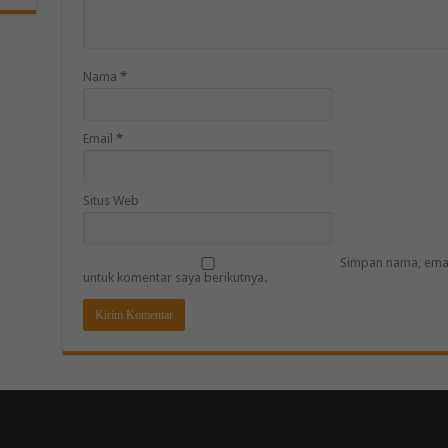
Nama
*
Email
*
Situs Web
Simpan nama, emai
untuk komentar saya berikutnya.