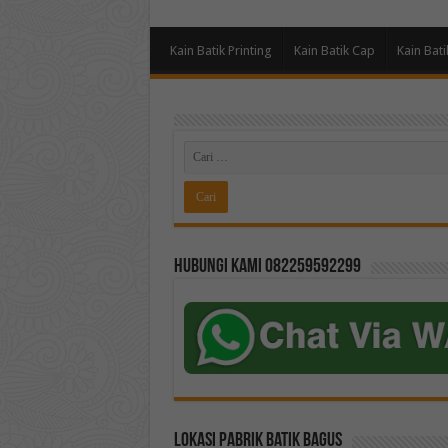
Kain Batik Printing
Kain Batik Cap
Kain Bati
Hubungi kami 082259592299
Lokasi Pabrik Batik Bagus