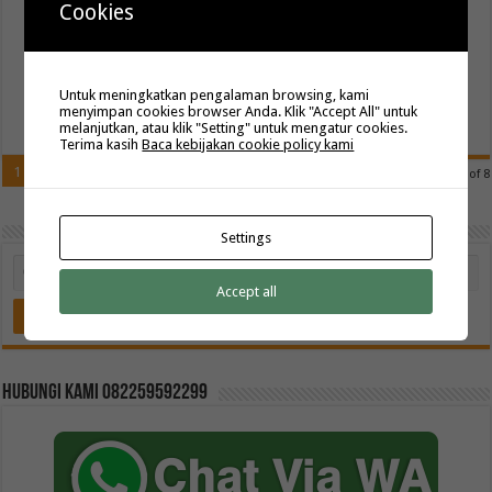
dengan seragam batik eksklusif yang memiliki logo sendiri?
Cookies
Kainbatikbagus adalah solusi terbaik untuk produksi seragam batik
custom logo yang dapat disesuaikan dengan desain, warna, dan logo
khas organisasi Anda. Dengan pengalaman …
Untuk meningkatkan pengalaman browsing, kami
menyimpan cookies browser Anda. Klik "Accept All" untuk
Read More »
melanjutkan, atau klik "Setting" untuk mengatur cookies.
Terima kasih
Baca kebijakan cookie policy kami
1
2
3
4
5
»
...
Last »
Page 1 of 8
Settings
Accept all
Hubungi kami 082259592299