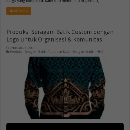
harga yang kompetitif. Kami siap membantu organisasi, …
Read More »
Produksi Seragam Batik Custom dengan
Logo untuk Organisasi & Komunitas
Februari 24, 2025
Produksi Seragam Batik
,
Produsen Batik
,
Seragam batik
2
Apakah organisasi atau komunitas Anda ingin tampil lebih profesional