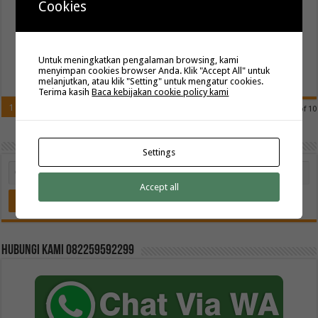
Cookies
Batik printing lebih diminati para penggemar batik. Jenis batik ini
dianggap lebih memiliki keunggulan jika dilihat dari waktu pengerjaan
dan harganya. …
Untuk meningkatkan pengalaman browsing, kami
Read More »
menyimpan cookies browser Anda. Klik "Accept All" untuk
melanjutkan, atau klik "Setting" untuk mengatur cookies.
Terima kasih
Baca kebijakan cookie policy kami
1
2
3
4
5
»
...
Last »
Page 1 of 10
Settings
Accept all
Hubungi kami 082259592299