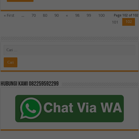
« First
...
70
80
90
«
98
99
100
Page 102 of 102
102
101
Hubungi kami 082259592299