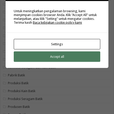
Batik Tulis
Untuk meningkatkan pengalaman browsing, kami
Grosir baju batik
menyimpan cookies browser Anda. Klik "Accept All" untuk
melanjutkan, atau klik "Setting" untuk mengatur cookies.
Grosir Kain Batik
Terima kasih
Baca kebijakan cookie policy kami
Grosir Seragam Batik
Jual Kain Batik
Jual Seragam Batik
Settings
Kain Batik
Accept all
Konveksi Batik
Konveksi Seragam dan Kain Batik
Pabrik Batik
Produksi Batik
Produksi Kain Batik
Produksi Seragam Batik
Produsen Batik