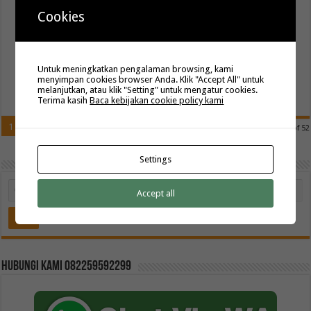
Seragam Batik Sekolah Terbaru yang Modern, Rapi, dan Penuh Makna
Cookies
Seragam batik sekolah tidak hanya menjadi identitas sebuah lembaga
pendidikan, tetapi juga cerminan karakter dan nilai yang ingin
ditanamkan kepada siswa. Karena itu, pemilihan seragam batik
sekolah terbaru harus dilakukan …
Untuk meningkatkan pengalaman browsing, kami
menyimpan cookies browser Anda. Klik "Accept All" untuk
Read More »
melanjutkan, atau klik "Setting" untuk mengatur cookies.
Terima kasih
Baca kebijakan cookie policy kami
1
2
3
4
5
»
10
20
30
...
Last »
Page 1 of 52
Settings
Accept all
Hubungi kami 082259592299