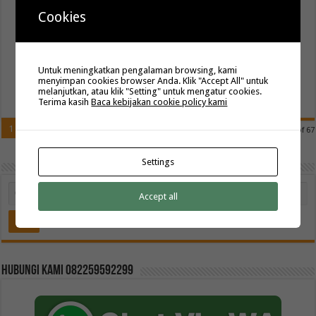
Seragam Batik Sekolah Terbaru yang Modern, Rapi, dan Penuh Makna
Cookies
Seragam batik sekolah tidak hanya menjadi identitas sebuah lembaga
pendidikan, tetapi juga cerminan karakter dan nilai yang ingin
ditanamkan kepada siswa. Karena itu, pemilihan seragam batik
sekolah terbaru harus dilakukan …
Untuk meningkatkan pengalaman browsing, kami
menyimpan cookies browser Anda. Klik "Accept All" untuk
Read More »
melanjutkan, atau klik "Setting" untuk mengatur cookies.
Terima kasih
Baca kebijakan cookie policy kami
1
2
3
4
5
»
10
20
30
...
Last »
Page 1 of 67
Settings
Accept all
Hubungi kami 082259592299