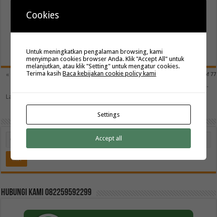
kenakan selama menjalankan ibadah umroh di Tanah Suci untuk
Cookies
kegiatan-kegiatan non ibadah atau ketika tidak diwajibkan
mengenakan pakaian ihram. Motif …
Read More »
Untuk meningkatkan pengalaman browsing, kami
menyimpan cookies browser Anda. Klik "Accept All" untuk
melanjutkan, atau klik "Setting" untuk mengatur cookies.
Terima kasih
Baca kebijakan cookie policy kami
5
« First
...
«
3
4
6
7
»
10
20
Page 5 of 77
30
...
Last »
Settings
Accept all
Hubungi kami 082259592299