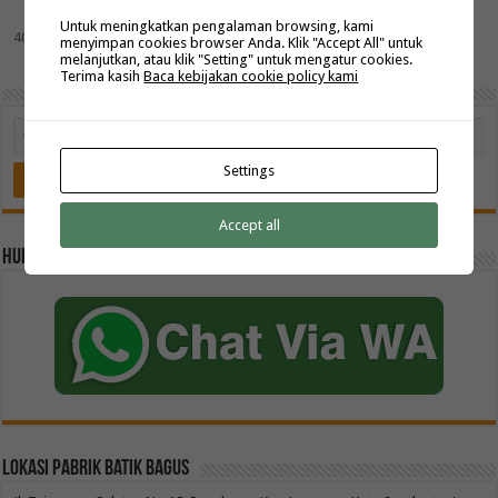
30
Untuk meningkatkan pengalaman browsing, kami
40
50
...
Last »
menyimpan cookies browser Anda. Klik "Accept All" untuk
melanjutkan, atau klik "Setting" untuk mengatur cookies.
Terima kasih
Baca kebijakan cookie policy kami
Settings
Accept all
Hubungi kami 082259592299
Lokasi Pabrik Batik Bagus