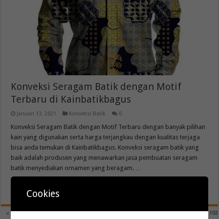
Konveksi Seragam Batik dengan Motif
Terbaru di Kainbatikbagus
Januari 13, 2021
Konveksi Batik
0
Konveksi Seragam Batik dengan Motif Terbaru dengan banyak pilihan
kain yang digunakan serta harga terjangkau dengan kualitas terjaga
bisa anda temukan di Kainbatikbagus. Konveksi seragam batik yang
baik adalah produsen yang menawarkan jasa pembuatan seragam
batik menyediakan ornamen yang beragam. …
Read More »
Cookies
20
« First
...
10
«
18
19
21
22
»
Page 20 of 102