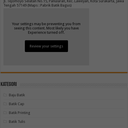
Jl. Tejomoyo Selatan No.15, Panularan, Kec. Laweyan, Kota Surakarta, Jawa
Tengah 57149 (Maps : Pabrik Batik Bagus)
Your settings may be preventing you from
seeing this content. Most likely you have
Experience turned off.
Review your settings
Kategori
Baju Batik
Batik Cap
Batik Printing
Batik Tulis