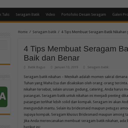
k Tulis
Seragam Batik
Video
Portofolio Desain Seragam
Galeri Pr
Home
/
Seragam batik
/
4 Tips Membuat Seragam Batik Nikahan 
4 Tips Membuat Seragam Ba
Baik dan Benar
Batik Bagus
Januari 13, 2019
Seragam batik
Seragam batik nikahan – Menikah adalah momen sakral dimana d
Tuhan yang Maha Esa dan disaksikan oleh orang-orang tercinta
nikahan tersebut, selain urusan gedung, catering, Anda harus 
pasangan. Seragam batik untuk nikahan ini menjadi penting 
pasangan terlihat lebih solid dan kompak. Seragam ini akan An
mengunduh mantu. Selain itu bridesmaid maupun petugas am
supaya kompak. Seragam khusus Bridesmaid maupun among tamu
Jika Anda merencanakan membuat seragam batik nikahan, ada b
berikut ini: