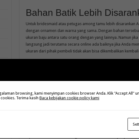
Bahan Batik Lebih Disaran
Untuk bridesmaid atau petugas among tamu lebih disarankan 
dengan ornamen dan warna yang sama. Dengan bahan tersebut
ukuran baju antara satu orang dengan yang lainnya. Namun jika
langsung jadi terutama secara online ada baiknya jika Anda me
ukuran dari pihak pembeli tidak akan bisa dikembalikan kembali
laman browsing, kami menyimpan cookies browser Anda. Klik "Accept All" untu
 cookies. Terima kasih
Baca kebijakan cookie policy kami
Memilih Jasa Terpercaya
Set
Tips terakhir membuat seragam batik nikahan selanjutnya adalah 