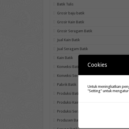
Batik Tulis
Grosir baju batik
Grosir Kain Batik
Grosir Seragam Batik
Jual Kain Batik
Jual Seragam Batik
Kain Batik
Cookies
Konveksi Batik
Konveksi Seragam dan Kain Batik
Pabrik Batik
Untuk meningkatkan penga
"Setting" untuk mengatur
Produksi Batik
Produksi Kain Batik
Produksi Seragam Batik
Produsen Batik