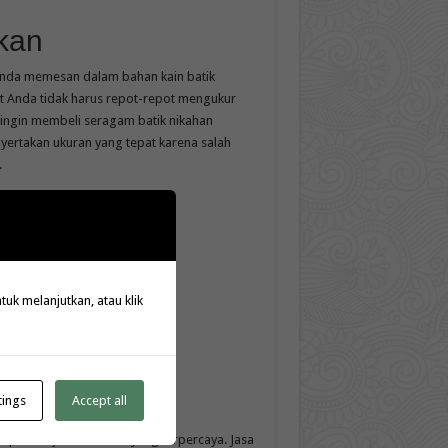
kan
Anda memesan dalam bahan kain batik
 Anda tidak harus repot-repot mengukur
 ingin membeli seragam batik nikahan
nyertakan ukuran yang tepat karena salah
.
k melanjutkan, atau klik
tings
Accept all
pilihlah jasa konveksi yang terpercaya. Jasa