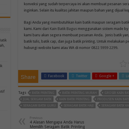
konveksi yang sudah terpercaya ini akan membuat pesanan sera
inginkan. Selain itu kualitas jahitan maupun bahan yang dijual
Bagi Anda yang membutuhkan kain batik maupun seragam batik
kami. Kami dari
Kain Batik Bagus
menggunakan sistem made by o
kami baru akan segera membuat pesanan Anda. Jenis batik yan
atik
batik tulis, batik cap, dan juga batik printing. Untuk melakuka
ah,
hubungi website kami atau WA di nomor
0822 5959 2299
.
ik
Facebook
Twitter
Google +
L
Share
tif
Tags
BATIK PRINTING
BATIK PRINTING MURAH
GROSIR KAIN BA
JUAL SERGAM BATIK
KAIN BATIK PRINTING
PRODUSEN KAIN BATI
SERAGAM BATIK GURU
SERAGAM BATIK HAJI
SERAGAM BATIK K
Previous
4 Alasan Mengapa Anda Harus
Memilih Seragam Batik Printing