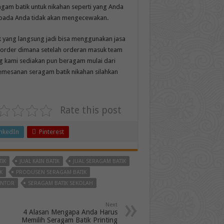
gam batik untuk nikahan seperti yang Anda
 kepada Anda tidak akan mengecewakan.
 yang langsung jadi bisa menggunakan jasa
rder dimana setelah orderan masuk team
g kami sediakan pun beragam mulai dari
n pemesanan seragam batik nikahan silahkan
Rate this post
inkedIn
Pinterest
TIK
JUAL KAIN BATIK
JUAL SERAGAM BATIK
K
PRODUSEN SERAGAM BATIK
ANTOR
SERAGAM BATIK SEKOLAH
Next
4 Alasan Mengapa Anda Harus
Memilih Seragam Batik Printing