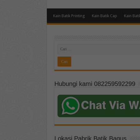
Kain Batik Printing
Kain Batik Cap
Kain Bati
Hubungi kami 082259592299
Lokasi Pabrik Batik Bagus