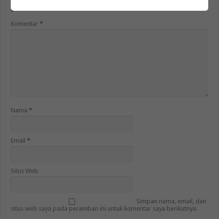
Alamat email Anda tidak akan dipublikasikan.
Ruas yang wajib ditandai
*
Komentar
*
Nama
*
Email
*
Situs Web
Simpan nama, email, dan
situs web saya pada peramban ini untuk komentar saya berikutnya.