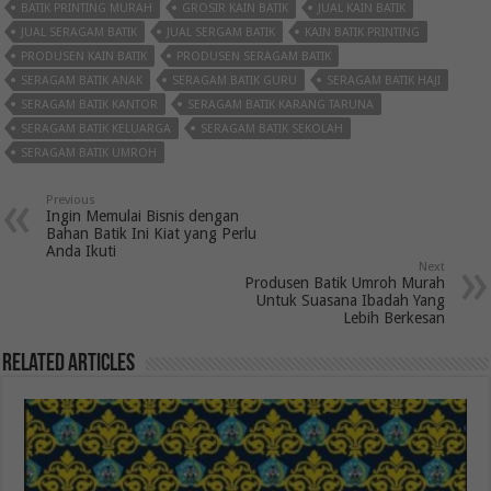
BATIK PRINTING MURAH
GROSIR KAIN BATIK
JUAL KAIN BATIK
JUAL SERAGAM BATIK
JUAL SERGAM BATIK
KAIN BATIK PRINTING
PRODUSEN KAIN BATIK
PRODUSEN SERAGAM BATIK
SERAGAM BATIK ANAK
SERAGAM BATIK GURU
SERAGAM BATIK HAJI
SERAGAM BATIK KANTOR
SERAGAM BATIK KARANG TARUNA
SERAGAM BATIK KELUARGA
SERAGAM BATIK SEKOLAH
SERAGAM BATIK UMROH
Previous
Ingin Memulai Bisnis dengan
Bahan Batik Ini Kiat yang Perlu
Anda Ikuti
Next
Produsen Batik Umroh Murah
Untuk Suasana Ibadah Yang
Lebih Berkesan
Related Articles