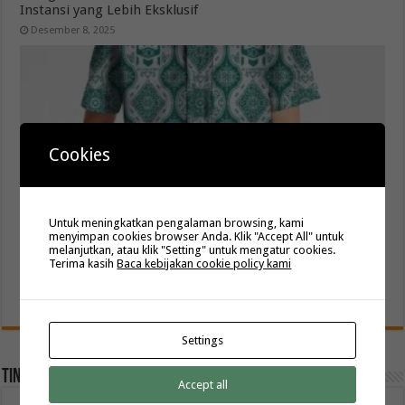
Instansi yang Lebih Eksklusif
Desember 8, 2025
Cookies
Untuk meningkatkan pengalaman browsing, kami
menyimpan cookies browser Anda. Klik "Accept All" untuk
melanjutkan, atau klik "Setting" untuk mengatur cookies.
Produksi Seragam Batik Sekolah Motif Custom
Terima kasih
Baca kebijakan cookie policy kami
Berkualitas Premium
November 17, 2025
Settings
Tinggalkan Balasan
Accept all