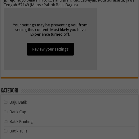
Jl. Tejomoyo Selatan No.15, Panularan, Kec. Laweyan, Kota Surakarta, Jawa
Tengah 57149 (Maps : Pabrik Batik Bagus)
Your settings may be preventing you from
seeing this content. Most likely you have
Experience turned off.
Review your settings
Kategori
Baju Batik
Batik Cap
Batik Printing
Batik Tulis