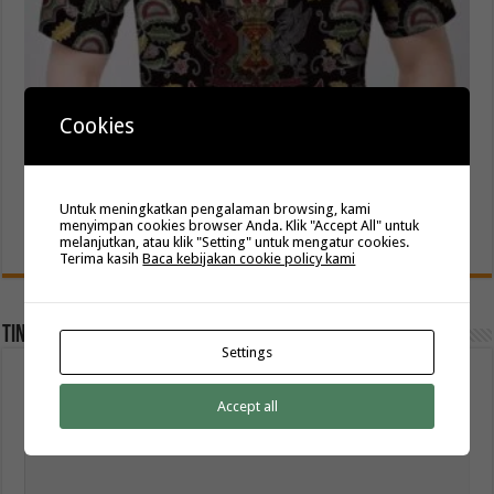
Cookies
KainBatikBagus Produsen Seragam Batik Terpercaya
Untuk meningkatkan pengalaman browsing, kami
menyimpan cookies browser Anda. Klik "Accept All" untuk
Juni 30, 2020
melanjutkan, atau klik "Setting" untuk mengatur cookies.
Terima kasih
Baca kebijakan cookie policy kami
Tinggalkan Balasan
Settings
Alamat email Anda tidak akan dipublikasikan.
Ruas yang wajib ditandai
*
Accept all
Komentar
*