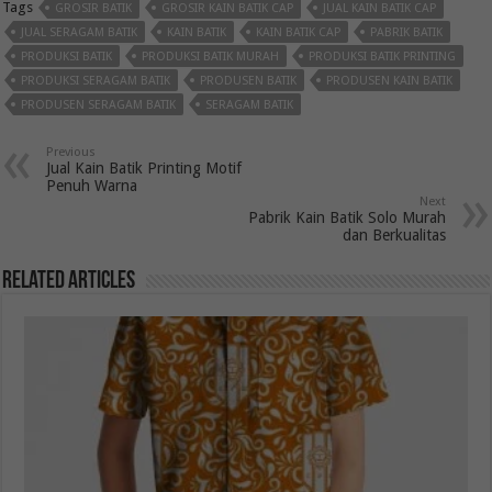
Tags
GROSIR BATIK
GROSIR KAIN BATIK CAP
JUAL KAIN BATIK CAP
JUAL SERAGAM BATIK
KAIN BATIK
KAIN BATIK CAP
PABRIK BATIK
PRODUKSI BATIK
PRODUKSI BATIK MURAH
PRODUKSI BATIK PRINTING
PRODUKSI SERAGAM BATIK
PRODUSEN BATIK
PRODUSEN KAIN BATIK
PRODUSEN SERAGAM BATIK
SERAGAM BATIK
Previous
Jual Kain Batik Printing Motif
Penuh Warna
Next
Pabrik Kain Batik Solo Murah
dan Berkualitas
Related Articles