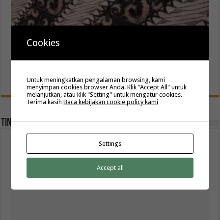
Cookies
Jual Kain Batik Motif Daerah hanya bisa ditemukan di
Kainbatikbagus
Maret 18, 2021
Untuk meningkatkan pengalaman browsing, kami
menyimpan cookies browser Anda. Klik "Accept All" untuk
melanjutkan, atau klik "Setting" untuk mengatur cookies.
Terima kasih
Baca kebijakan cookie policy kami
Tinggalkan Balasan
Alamat email Anda tidak akan dipublikasikan.
Ruas yang wajib ditandai
Settings
*
Komentar
*
Accept all