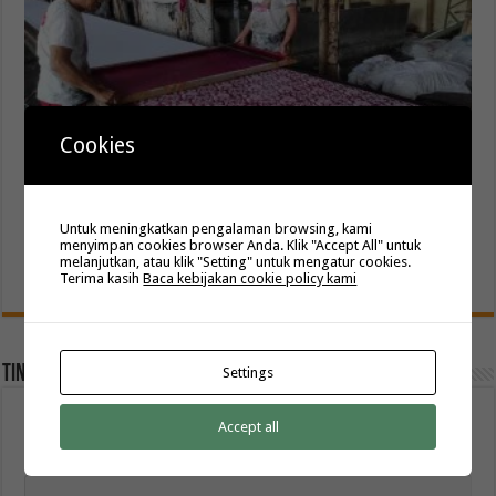
Cookies
Untuk meningkatkan pengalaman browsing, kami
menyimpan cookies browser Anda. Klik "Accept All" untuk
Pabrik Kain Batik printing langsung dari Solo
melanjutkan, atau klik "Setting" untuk mengatur cookies.
Desember 27, 2021
Terima kasih
Baca kebijakan cookie policy kami
Tinggalkan Balasan
Settings
Alamat email Anda tidak akan dipublikasikan.
Ruas yang wajib ditandai
Accept all
*
Komentar
*