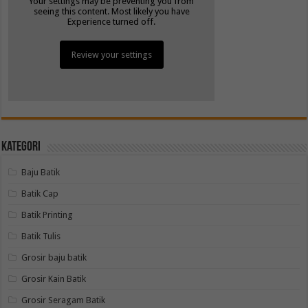
Your settings may be preventing you from
seeing this content. Most likely you have
Experience turned off.
Review your settings
Kategori
Baju Batik
Batik Cap
Batik Printing
Batik Tulis
Grosir baju batik
Grosir Kain Batik
Grosir Seragam Batik