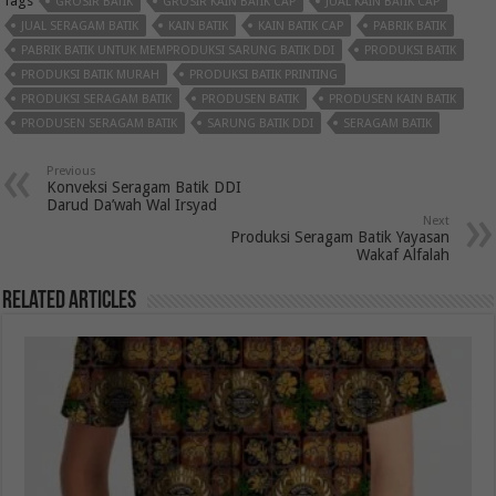
Tags
GROSIR BATIK
GROSIR KAIN BATIK CAP
JUAL KAIN BATIK CAP
JUAL SERAGAM BATIK
KAIN BATIK
KAIN BATIK CAP
PABRIK BATIK
PABRIK BATIK UNTUK MEMPRODUKSI SARUNG BATIK DDI
PRODUKSI BATIK
PRODUKSI BATIK MURAH
PRODUKSI BATIK PRINTING
PRODUKSI SERAGAM BATIK
PRODUSEN BATIK
PRODUSEN KAIN BATIK
PRODUSEN SERAGAM BATIK
SARUNG BATIK DDI
SERAGAM BATIK
Previous
Konveksi Seragam Batik DDI
Darud Da’wah Wal Irsyad
Next
Produksi Seragam Batik Yayasan
Wakaf Alfalah
Related Articles