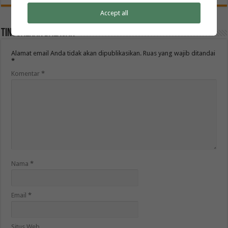
Accept all
Tinggalkan Balasan
Alamat email Anda tidak akan dipublikasikan.
Ruas yang wajib ditandai
*
Komentar
*
Nama
*
Email
*
Situs Web