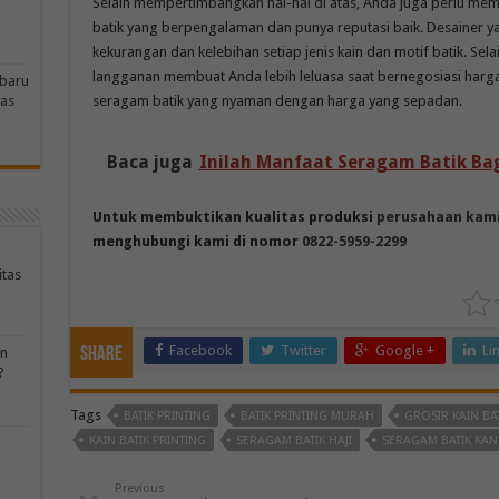
Selain mempertimbangkan hal-hal di atas, Anda juga perlu memi
batik yang berpengalaman dan punya reputasi baik. Desainer
kekurangan dan kelebihan setiap jenis kain dan motif batik. Selai
langganan membuat Anda lebih leluasa saat bernegosiasi har
rbaru
seragam batik yang nyaman dengan harga yang sepadan.
tas
Baca juga
Inilah Manfaat Seragam Batik Ba
Untuk membuktikan kualitas produksi
perusahaan kam
menghubungi kami di nomor
0822-5959-2299
itas
Facebook
Twitter
Google +
Li
Share
an
?
Tags
BATIK PRINTING
BATIK PRINTING MURAH
GROSIR KAIN BA
KAIN BATIK PRINTING
SERAGAM BATIK HAJI
SERAGAM BATIK KA
Previous