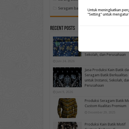
Seragam batik
Untuk meningkatkan penga
"Setting" untuk mengatur
Recent Posts
Jasa Pembuatan Kain Batik
Seragam Batik Motif Cust
Berkualitas untuk Instansi,
Sekolah, dan Perusahaan
Juni 24, 2026
Jasa Produksi Kain Batik da
Seragam Batik Berkualitas
untuk Instansi, Sekolah, da
Perusahaan
Juni 9, 2026
Produksi Seragam Batik Mo
Custom Kualitas Premium
Desember 29, 2025
Produksi Kain Batik Motif