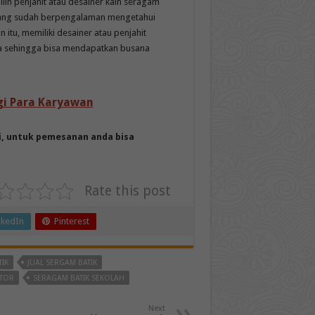
lih penjahit atau desainer kain seragam
 yang sudah berpengalaman mengetahui
n itu, memiliki desainer atau penjahit
ga sehingga bisa mendapatkan busana
gi Para Karyawan
i
, untuk pemesanan anda bisa
Rate this post
nkedIn
Pinterest
TIK
JUAL SERGAM BATIK
NTOR
SERAGAM BATIK SEKOLAH
Next