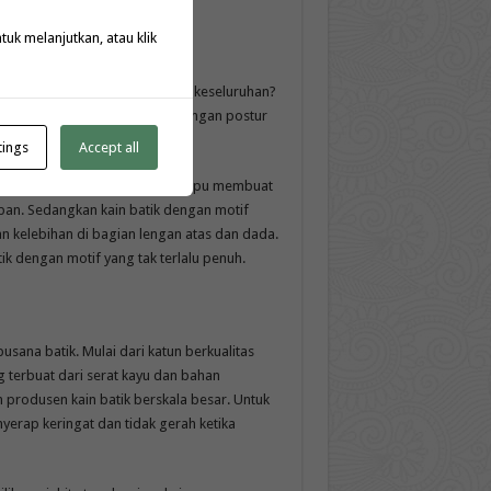
k melanjutkan, atau klik
empengaruhi penampilan secara keseluruhan?
aman, sesuaikan motif batik dengan postur
tings
Accept all
otif kain batik vertikal yang mampu membuat
an. Sedangkan kain batik dengan motif
kelebihan di bagian lengan atas dan dada.
atik dengan motif yang tak terlalu penuh.
usana batik. Mulai dari katun berkualitas
g terbuat dari serat kayu dan bahan
 produsen kain batik berskala besar. Untuk
nyerap keringat dan tidak gerah ketika