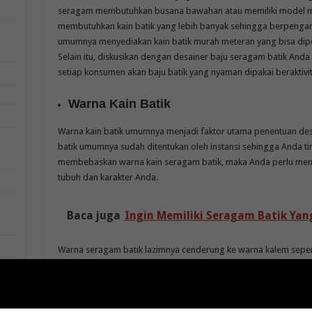
seragam membutuhkan busana bawahan atau memiliki model mem
membutuhkan kain batik yang lebih banyak sehingga berpengar
umumnya menyediakan kain batik murah meteran yang bisa dip
Selain itu, diskusikan dengan desainer baju seragam batik An
setiap konsumen akan baju batik yang nyaman dipakai beraktivita
Warna Kain Batik
Warna kain batik umumnya menjadi faktor utama penentuan desa
batik umumnya sudah ditentukan oleh instansi sehingga Anda ting
membebaskan warna kain seragam batik, maka Anda perlu memi
tubuh dan karakter Anda.
Baca juga
Ingin Memiliki Seragam Batik Yan
Warna seragam batik lazimnya cenderung ke warna kalem sepert
kombinasi gradasi putih atau hitam. Apabila ingin menguatkan 
memilih warna biru royal, ungu violet, hijau toska atau emas. Se
kain batik printing umumnya memiliki karakter tersendiri yang 
batik.