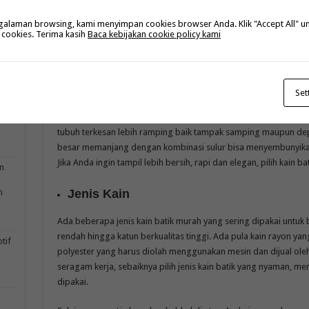
laman browsing, kami menyimpan cookies browser Anda. Klik "Accept All" untu
Motif
 cookies. Terima kasih
Baca kebijakan cookie policy kami
Tahukah Anda kalau motif kain seragam batik ternyata bisa m
Jadi, jangan memilih motif batik sembarangan. Kalau mau main 
tubuh Anda.
Set
 dan
om
Bila Anda memiliki perut buncit dan pinggang besar, pilihlah m
tubuh terkesan lebih ramping baik tampak samping maupun dep
besar memanjang dengan kombinasi sulur bisa menyembunyikan 
Jika Anda ingin tampil lebih bersih, rapi dan elegan, pilih kain b
n
Jenis Kain
n
Ada beberapa jenis kain batik murah yang sering dipakai untuk b
rendah hingga katun berkualitas tinggi. Ada pula kain rayon yan
tif
polyester yang harus diolah menggunakan mesin dan dijual oleh
seragam kerja, sebaiknya pilih jenis kain batik yang nyaman, me
dipakai.