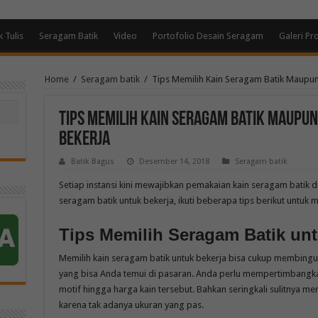
k Tulis
Seragam Batik
Video
Portofolio Desain Seragam
Galeri Pr
Home
/
Seragam batik
/
Tips Memilih Kain Seragam Batik Maupun
Tips Memilih Kain Seragam Batik Maupun
Bekerja
Batik Bagus
Desember 14, 2018
Seragam batik
Setiap instansi kini mewajibkan pemakaian kain seragam batik di
seragam batik untuk bekerja, ikuti beberapa tips berikut untuk 
Tips Memilih Seragam Batik unt
Memilih kain seragam batik untuk bekerja bisa cukup membingu
yang bisa Anda temui di pasaran. Anda perlu mempertimbangkan
motif hingga harga kain tersebut. Bahkan seringkali sulitnya 
karena tak adanya ukuran yang pas.