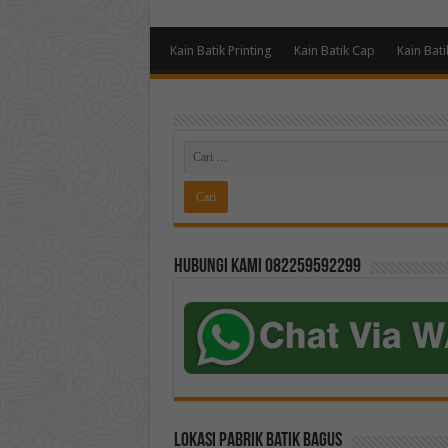
Kain Batik Printing
Kain Batik Cap
Kain Bati
Hubungi kami 082259592299
Lokasi Pabrik Batik Bagus