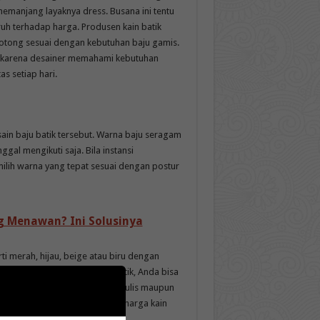
anjang layaknya dress. Busana ini tentu
uh terhadap harga. Produsen kain batik
otong sesuai dengan kebutuhan baju gamis.
da karena desainer memahami kebutuhan
s setiap hari.
in baju batik tersebut. Warna baju seragam
gal mengikuti saja. Bila instansi
lih warna yang tepat sesuai dengan postur
g Menawan? Ini Solusinya
i merah, hijau, beige atau biru dengan
kesan elegan pada seragam batik, Anda bisa
dangkan untuk batik cap, lukis, tulis maupun
akhirnya berpengaruh terhadap harga kain