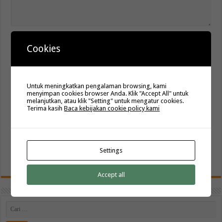
Nama
*
Cookies
Email
*
Untuk meningkatkan pengalaman browsing, kami
menyimpan cookies browser Anda. Klik "Accept All" untuk
melanjutkan, atau klik "Setting" untuk mengatur cookies.
Situs Web
Terima kasih
Baca kebijakan cookie policy kami
Simpan nama, email, dan
situs web saya pada peramban ini untuk komentar saya berikutnya.
Settings
Accept all