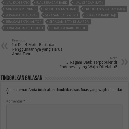
JUAL KAIN BATIK
JUAL SERAGAM BATIK
JUAL SERGAM BATIK
KAIN BATIK PRINTING
PRODUSEN KAIN BATIK
PRODUSEN SERAGAM BATIK
SERAGAM BATIK ANAK
SERAGAM BATIK GURU
SERAGAM BATIK HAJI
SERAGAM BATIK KANTOR
SERAGAM BATIK KELUARGA
SERAGAM BATIK SEKOLAH
SERAGAM BATIK UMROH
Previous
Ini Dia 4 Motif Batik dan
Penggunaannya yang Harus
Anda Tahu!
Next
3 Ragam Batik Terpopuler di
Indonesia yang Wajib Diketahui!
Tinggalkan Balasan
Alamat email Anda tidak akan dipublikasikan.
Ruas yang wajib ditandai
*
Komentar
*