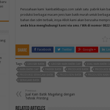
rbaru
tas
Perusahaan kami kainbatikbagus.com salah satu pabrik kain bati
produksi berbagai macam jenis kain batik murah untuk berbag
bahan dan sdm terbaik, insya Alloh kami akan berusaha memprod
anda bisa menghubungi
kami
via sms / WA
di nomor
0822
yang
Facebook
Twitter
Google +
Li
Share
an
?
Tags
GROSIR BATIK
GROSIR KAIN BATIK CAP
JUAL KAIN BATIK C
KAIN BATIK CAP
PABRIK BATIK
PRODUKSI BATIK
PRODUKSI 
PRODUKSI SERAGAM BATIK
PRODUSEN BATIK
PRODUSEN KAIN 
SERAGAM BATIK
Previous
Jual Kain Batik Magelang dengan
Tehnik Printing
Related Articles