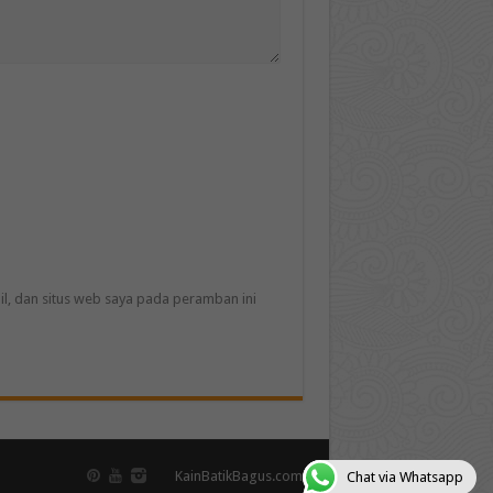
l, dan situs web saya pada peramban ini
KainBatikBagus.com
Chat via Whatsapp