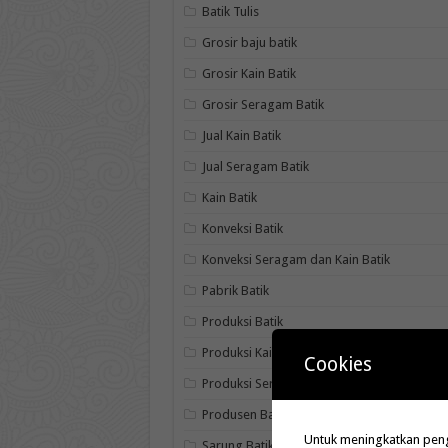
Batik Tulis
Grosir baju batik
Grosir Kain Batik
Grosir Seragam Batik
Jual Kain Batik
Jual Seragam Batik
Kain Batik
Konveksi Batik
Konveksi Seragam dan Kain Batik
Pabrik Batik
Produksi Batik
Produksi Kain Batik
Cookies
Produksi Seragam Batik
Produsen Batik
Untuk meningkatkan penga
Sarung Batik