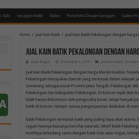
k Tulis
Seragam Batik
Video
Portofolio Desain Seragam
Galeri Pr
Home
/
Jual Kain Batik
/
Jual Kain Batik Pekalongan dengan harga 
Jual Kain Batik Pekalongan dengan har
Batik Bagus
Desember 9, 2019
Jual Kain Batik
,
Produksi
Jual Kain Batik Pekalongan dengan harga Murah Kualitas Terjam
Pekalongan merupakan daerah yang termasuk dalam wilayah Jaw
Semarang sebagai pusat Provinsi Jawa Tengah. Pekalongan diba
Pekalongan dan Kabupaten Pekalongan. Di kota ini sejak dulu ban
tidak hanya didominasi oleh pengusaha besar, tetapi banyak p
batik di kota ini. Hampir semua pengerjaannya dilakukan di rum
Batik Pekalongan termasuk batik yang paling kaya akan warna. 
ragam hiasnya biasanya bersifat naturalis. Motif Batik Pekalon
motifnya terkadang sama dengan batik Solo atau Yogya, seringk