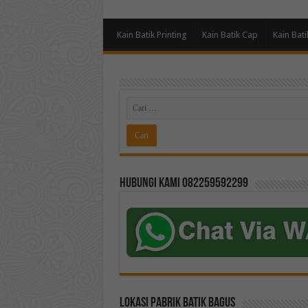
Kain Batik Printing
Kain Batik Cap
Kain Bati
Hubungi kami 082259592299
Lokasi Pabrik Batik Bagus