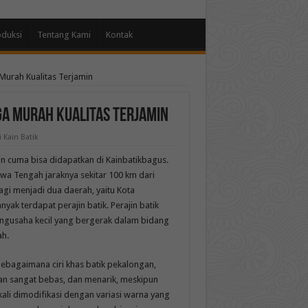
oduksi
Tentang Kami
Kontak
Murah Kualitas Terjamin
ga Murah Kualitas Terjamin
 Kain Batik
in cuma bisa didapatkan di Kainbatikbagus.
a Tengah jaraknya sekitar 100 km dari
gi menjadi dua daerah, yaitu Kota
yak terdapat perajin batik. Perajin batik
engusaha kecil yang bergerak dalam bidang
ah.
Sebagaimana ciri khas batik pekalongan,
gan sangat bebas, dan menarik, meskipun
ali dimodifikasi dengan variasi warna yang