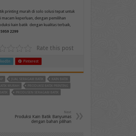
k printing murah di solo solusi tepat untuk
ai macam keperluan, dengan pemilihan
uksi kain batik dengan kualitas terbaik,
 5959 2299
Rate this post
nkedIn
Pinterest
AP
JUAL SERAGAM BATIK
KAIN BATIK
BATIK MURAH
PRODUKSI BATIK PRINTING
BATIK
PRODUSEN SERAGAM BATIK
Next
Produksi Kain Batik Banyumas
dengan bahan pilihan