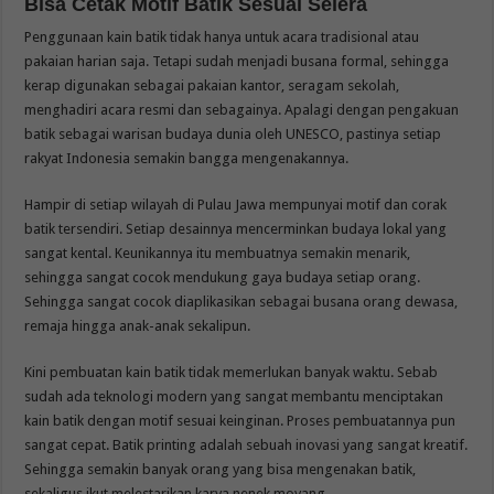
Bisa Cetak Motif Batik Sesuai Selera
Penggunaan kain batik tidak hanya untuk acara tradisional atau
pakaian harian saja. Tetapi sudah menjadi busana formal, sehingga
kerap digunakan sebagai pakaian kantor, seragam sekolah,
menghadiri acara resmi dan sebagainya. Apalagi dengan pengakuan
batik sebagai warisan budaya dunia oleh UNESCO, pastinya setiap
rakyat Indonesia semakin bangga mengenakannya.
Hampir di setiap wilayah di Pulau Jawa mempunyai motif dan corak
batik tersendiri. Setiap desainnya mencerminkan budaya lokal yang
sangat kental. Keunikannya itu membuatnya semakin menarik,
sehingga sangat cocok mendukung gaya budaya setiap orang.
Sehingga sangat cocok diaplikasikan sebagai busana orang dewasa,
remaja hingga anak-anak sekalipun.
Kini pembuatan kain batik tidak memerlukan banyak waktu. Sebab
sudah ada teknologi modern yang sangat membantu menciptakan
kain batik dengan motif sesuai keinginan. Proses pembuatannya pun
sangat cepat. Batik printing adalah sebuah inovasi yang sangat kreatif.
Sehingga semakin banyak orang yang bisa mengenakan batik,
sekaligus ikut melestarikan karya nenek moyang.