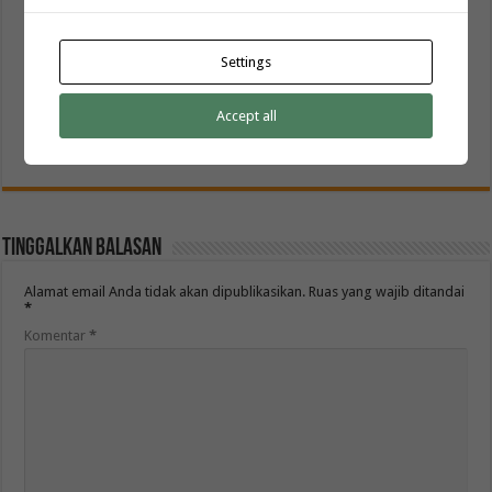
Settings
Peralatan Yang Dibutuhkan Untuk Membuat Batik
Accept all
Printing
Oktober 22, 2021
Tinggalkan Balasan
Alamat email Anda tidak akan dipublikasikan.
Ruas yang wajib ditandai
*
Komentar
*