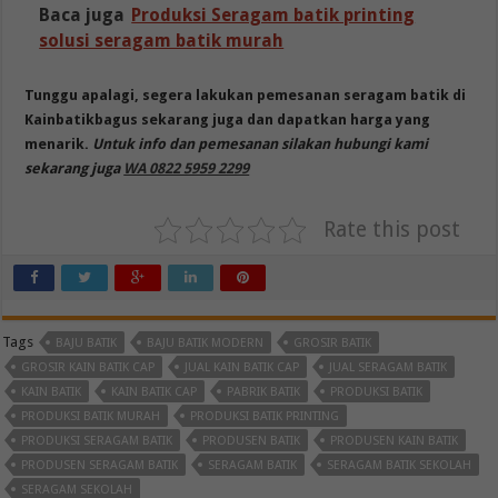
Baca juga
Produksi Seragam batik printing
solusi seragam batik murah
Tunggu apalagi, segera lakukan pemesanan seragam batik di
Kainbatikbagus sekarang juga dan dapatkan harga yang
menarik.
Untuk info dan pemesanan silakan hubungi kami
sekarang juga
WA 0822 5959 2299
Rate this post
Tags
BAJU BATIK
BAJU BATIK MODERN
GROSIR BATIK
GROSIR KAIN BATIK CAP
JUAL KAIN BATIK CAP
JUAL SERAGAM BATIK
KAIN BATIK
KAIN BATIK CAP
PABRIK BATIK
PRODUKSI BATIK
PRODUKSI BATIK MURAH
PRODUKSI BATIK PRINTING
PRODUKSI SERAGAM BATIK
PRODUSEN BATIK
PRODUSEN KAIN BATIK
PRODUSEN SERAGAM BATIK
SERAGAM BATIK
SERAGAM BATIK SEKOLAH
SERAGAM SEKOLAH