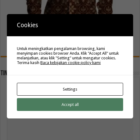
Cookies
Seragam Batik Umroh Custom Motif: Wujud Kekompakan
dan Identitas Jamaah
November 10, 2025
Untuk meningkatkan pengalaman browsing, kami
menyimpan cookies browser Anda. Klik "Accept All" untuk
melanjutkan, atau klik "Setting" untuk mengatur cookies.
Terima kasih
Baca kebijakan cookie policy kami
Tinggalkan Balasan
Alamat email Anda tidak akan dipublikasikan.
Ruas yang wajib ditandai
Settings
*
Komentar
*
Accept all