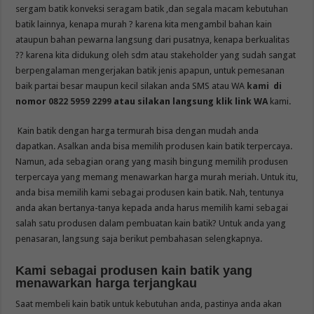
sergam batik konveksi seragam batik ,dan segala macam kebutuhan
batik lainnya, kenapa murah ? karena kita mengambil bahan kain
ataupun bahan pewarna langsung dari pusatnya, kenapa berkualitas
?? karena kita didukung oleh sdm atau stakeholder yang sudah sangat
berpengalaman mengerjakan batik jenis apapun, untuk pemesanan
baik partai besar maupun kecil silakan anda SMS atau WA
kami
di
nomor
0822 5959 2299
atau silakan langsung klik link WA
kami.
Kain batik dengan harga termurah bisa dengan mudah anda
dapatkan. Asalkan anda bisa memilih produsen kain batik terpercaya.
Namun, ada sebagian orang yang masih bingung memilih produsen
terpercaya yang memang menawarkan harga murah meriah. Untuk itu,
anda bisa memilih kami sebagai produsen kain batik. Nah, tentunya
anda akan bertanya-tanya kepada anda harus memilih kami sebagai
salah satu produsen dalam pembuatan kain batik? Untuk anda yang
penasaran, langsung saja berikut pembahasan selengkapnya.
Kami sebagai produsen kain batik yang
menawarkan harga terjangkau
Saat membeli kain batik untuk kebutuhan anda, pastinya anda akan