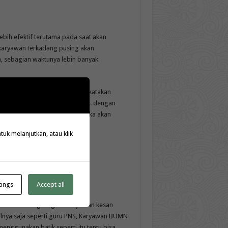
bih efektif terutama pada saat akan
 karyawan terkadang pusing akan
, sebagian waktunya lebih banyak
 berpikir lagi akan hal itu. Dikatakan
u seperti apa di hari tersebut. dengan
am masalah waktu terutama ketika akan
k melanjutkan, atau klik
tings
Accept all
ecara tidak langsung menunjukkan kesan
salnya saja seperti guru PNS, Karyawan BUMN
enggunakan batik seperti itu tentu bisa