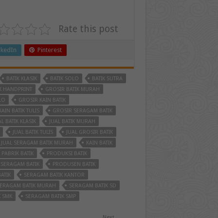
Rate this post
nkedIn
Pinterest
BATIK KLASIK
BATIK SOLO
BATIK SUTRA
K HANDPRINT
GROSIR BATIK MURAH
LO
GROSIR KAIN BATIK
AIN BATIK TULIS
GROSIR SERAGAM BATIK
AL BATIK KLASIK
JUAL BATIK MURAH
JUAL BATIK TULIS
JUAL GROSIR BATIK
JUAL SERAGAM BATIK MURAH
KAIN BATIK
PABRIK BATIK
PRODUKSI BATIK
 SERAGAM BATIK
PRODUSEN BATIK
ATIK
SERAGAM BATIK KANTOR
ERAGAM BATIK MURAH
SERAGAM BATIK SD
K SMK
SERAGAM BATIK SMP
Next