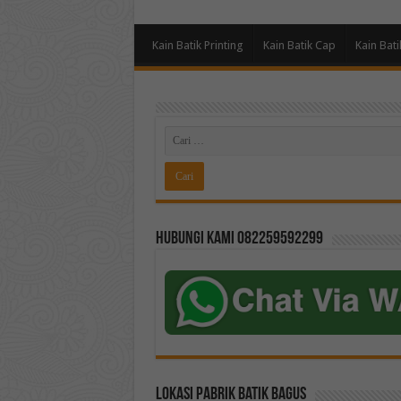
Kain Batik Printing
Kain Batik Cap
Kain Bati
Hubungi kami 082259592299
Lokasi Pabrik Batik Bagus