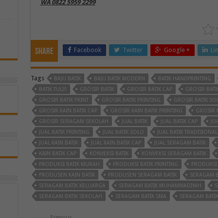
WA 0822 5959 2299
Facebook
Twitter
Google +
Li
Share
Tags
BAJU BATIK
BAJU BATIK MODERN
BATIK HANDPRINTING
BATIK TULIS
GROSIR BATIK
GROSIR BATIK CAP
GROSIR BATI
GROSIR BATIK PRINT
GROSIR BATIK PRINTING
GROSIR BATIK SO
GROSIR KAIN BATIK CAP
GROSIR KAIN BATIK PRINTING
GROSIR K
GROSIR SERAGAM SEKOLAH
JUAL BATIK
JUAL BATIK CAP
JU
JUAL BATIK PRINTING
JUAL BATIK SOLO
JUAL BATIK TRADISIONAL
JUAL KAIN BATIK
JUAL KAIN BATIK CAP
JUAL SERAGAM BATIK
KAIN BATIK CAP
KONVEKSI BATIK
KONVEKSI SERAGAM BATIK
PRODUKSI BATIK MURAH
PRODUKSI BATIK PRINTING
PRODUKSI
PRODUSEN KAIN BATIK
PRODUSEN SERAGAM BATIK
SERAGAM B
SERAGAM BATIK KELUARGA
SERAGAM BATIK MUHAMMADIYAH
S
SERAGAM BATIK SEKOLAH
SERAGAM BATIK SMA
SERAGAM BATI
Previous