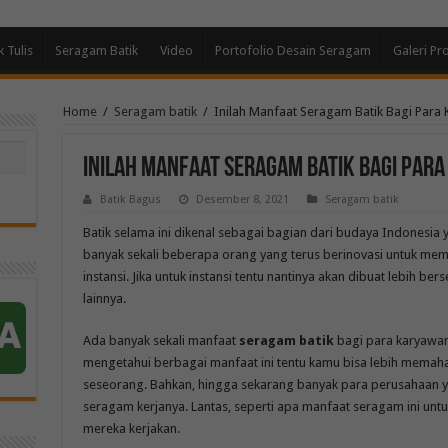
k Tulis
Seragam Batik
Video
Portofolio Desain Seragam
Galeri Pr
Home
/
Seragam batik
/
Inilah Manfaat Seragam Batik Bagi Para
Inilah Manfaat Seragam Batik Bagi Par
Batik Bagus
Desember 8, 2021
Seragam batik
Batik selama ini dikenal sebagai bagian dari budaya Indonesia y
banyak sekali beberapa orang yang terus berinovasi untuk memb
instansi. Jika untuk instansi tentu nantinya akan dibuat lebih 
lainnya.
Ada banyak sekali manfaat
seragam batik
bagi para karyawan
mengetahui berbagai manfaat ini tentu kamu bisa lebih memaha
seseorang. Bahkan, hingga sekarang banyak para perusahaan y
seragam kerjanya. Lantas, seperti apa manfaat seragam ini un
mereka kerjakan.