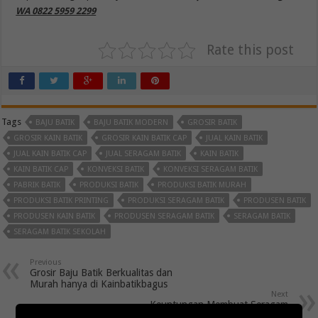
WA 0822 5959 2299
Rate this post
Tags
BAJU BATIK
BAJU BATIK MODERN
GROSIR BATIK
GROSIR KAIN BATIK
GROSIR KAIN BATIK CAP
JUAL KAIN BATIK
JUAL KAIN BATIK CAP
JUAL SERAGAM BATIK
KAIN BATIK
KAIN BATIK CAP
KONVEKSI BATIK
KONVEKSI SERAGAM BATIK
PABRIK BATIK
PRODUKSI BATIK
PRODUKSI BATIK MURAH
PRODUKSI BATIK PRINTING
PRODUKSI SERAGAM BATIK
PRODUSEN BATIK
PRODUSEN KAIN BATIK
PRODUSEN SERAGAM BATIK
SERAGAM BATIK
SERAGAM BATIK SEKOLAH
Previous
Grosir Baju Batik Berkualitas dan
Murah hanya di Kainbatikbagus
Next
Keuntungan Membuat Seragam
Batik untuk Perusahaan